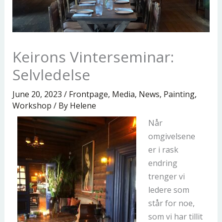
Keirons Vinterseminar:
Selvledelse
June 20, 2023
/
Frontpage
,
Media
,
News
,
Painting
,
Workshop
/ By
Helene
Når
omgivelsene
er i rask
endring
trenger vi
ledere som
står for noe,
som vi har tillit