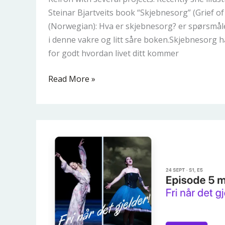
Steinar Bjartveits book “Skjebnesorg” (Grief of
(Norwegian): Hva er skjebnesorg? er spørsmålet 
i denne vakre og litt såre boken.Skjebnesorg ha
for godt hvordan livet ditt kommer
Read More »
Gjest
hos
podcasten
Fri
når
det
gjelder!