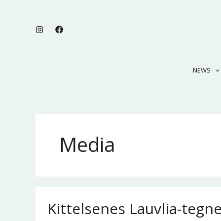
Skip
to
content
NEWS
Media
Kittelsenes Lauvlia-tegne
Kittelsenes
Lauvlia-