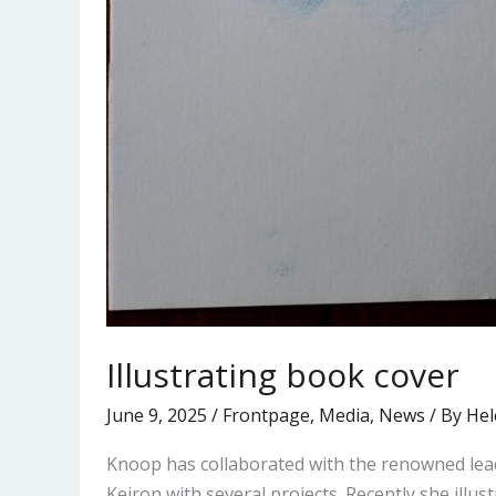
Illustrating book cover
June 9, 2025
/
Frontpage
,
Media
,
News
/ By
Hel
Knoop has collaborated with the renowned l
Keiron with several projects. Recently she illus