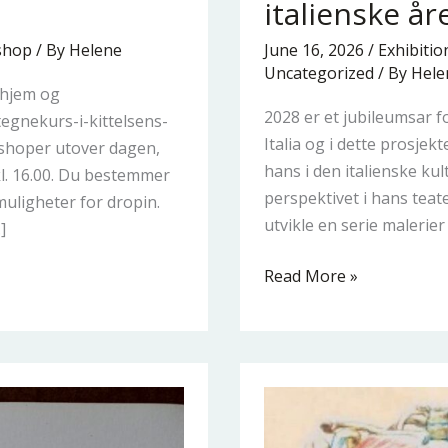
italienske år
nytt
blikk
shop
/ By
Helene
June 16, 2026
/
Exhibitio
Uncategorized
/ By
Hele
på
 hjem og
de
2028 er et jubileumsar f
gnekurs-i-kittelsens-
italienske
Italia og i dette prosje
kshoper utover dagen,
årene.
hans i den italienske ku
 kl. 16.00. Du bestemmer
perspektivet i hans teat
 muligheter for dropin.
utvikle en serie malerier t
]
Read More »
Book
illustrations