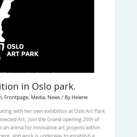
ition in Oslo park.
n
,
Frontpage
,
Media
,
News
/ By
Helene
ating with her own exhibition at Oslo Art Park
nnected Art. Join the Grand opening 25th of
e an arena for innovative art projects within
phere, and work is underway to establish a