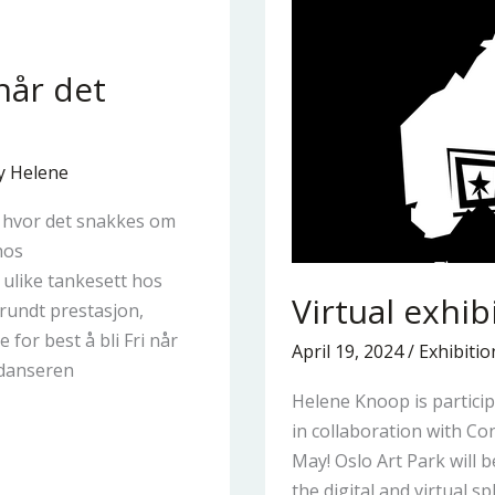
når det
y
Helene
um hvor det snakkes om
hos
ulike tankesett hos
Virtual exhib
rundt prestasjon,
 for best å bli Fri når
April 19, 2024
/
Exhibitio
tdanseren
Helene Knoop is particip
in collaboration with Co
May! Oslo Art Park will b
the digital and virtual s