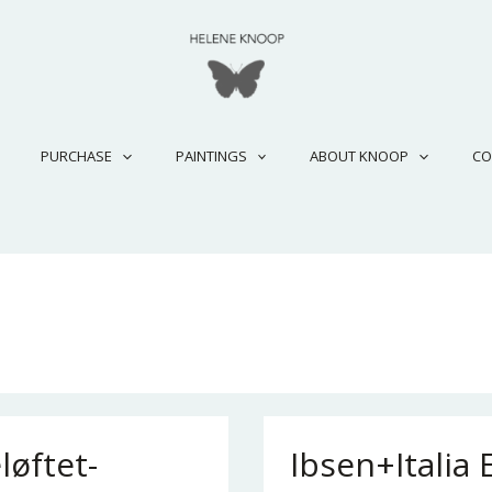
PURCHASE
PAINTINGS
ABOUT KNOOP
CO
løftet-
Ibsen+Italia 
Ibsen+Italia
Et