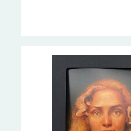
Art
Cards
–
New
collection
with
Helene
Knoop