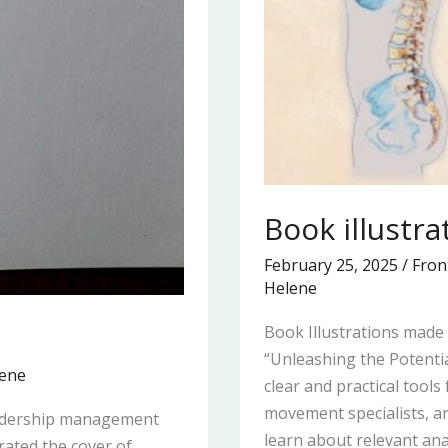
Book illustra
February 25, 2025
/
Fron
Helene
Book Illustrations made
“Unleashing the Potentia
ene
clear and practical tools
movement specialists, an
eadership management
learn about relevant ana
trated the cover of