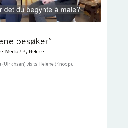
ene besøker”
ge
,
Media
/ By
Helene
(Ulrichsen) visits Helene (Knoop).