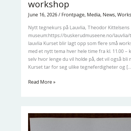
workshop
tegneløftet-
workshop
June 16, 2026
/
Frontpage
,
Media
,
News
,
Work
Nytt tegnekurs på Lauvlia, Theodor Kittelsens
museum:https://buskerudmuseene.no/lauvlia/te
lauvlia Kurset blir lagt opp som flere små wor
med et nytt tema hver hele time fra kl. 11.00 –
selv hvor lenge du vil holde på, det vil også bli
Kurset tar for seg ulike tegneferdigheter og […
Read More »
Illustrating
book