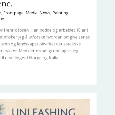
ene.
n
,
Frontpage
,
Media
,
News
,
Painting
,
ne
or Henrik Ibsen. Han bodde og arbeidet 10 ar i
ktet ønsker jeg å utforske hvordan omgivelsenes
lturen og landskapet påvirket det estetiske
erstykker. Med dette som grunnlag vil jeg
il utstillinger i Norge og Italia.